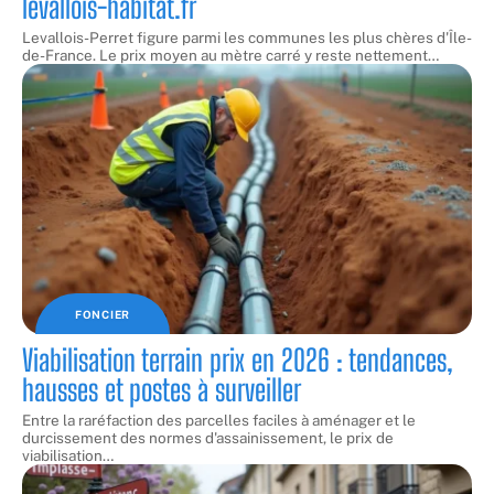
levallois-habitat.fr
Levallois-Perret figure parmi les communes les plus chères d'Île-
de-France. Le prix moyen au mètre carré y reste nettement
…
FONCIER
Viabilisation terrain prix en 2026 : tendances,
hausses et postes à surveiller
Entre la raréfaction des parcelles faciles à aménager et le
durcissement des normes d'assainissement, le prix de
viabilisation
…