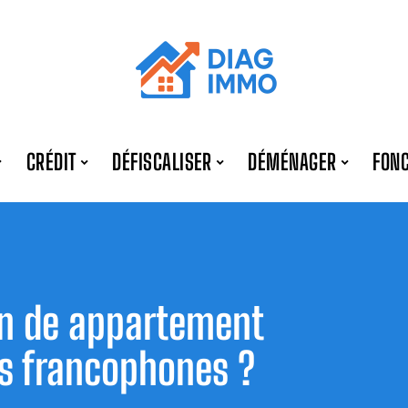
CRÉDIT
DÉFISCALISER
DÉMÉNAGER
FONC
on de appartement
ys francophones ?