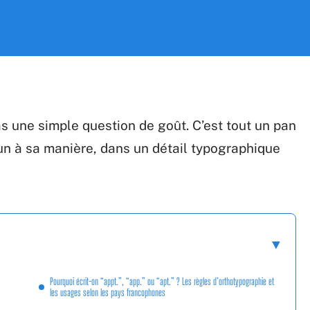
 pas une simple question de goût. C’est tout un pan
un à sa manière, dans un détail typographique
Pourquoi écrit-on “appt.”, “app.” ou “apt.” ? Les règles d’orthotypographie et
les usages selon les pays francophones