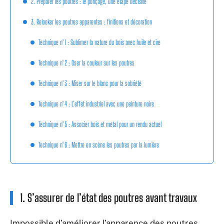
2. Préparer les poutres : le ponçage, une étape décisive
3. Relooker les poutres apparentes : finitions et décoration
Technique n°1 : Sublimer la nature du bois avec huile et cire
Technique n°2 : Oser la couleur sur les poutres
Technique n°3 : Miser sur le blanc pour la sobriété
Technique n°4 : L’effet industriel avec une peinture noire
Technique n°5 : Associer bois et métal pour un rendu actuel
Technique n°6 : Mettre en scène les poutres par la lumière
1. S’assurer de l’état des poutres avant travaux
Impossible d’améliorer l’apparence des poutres