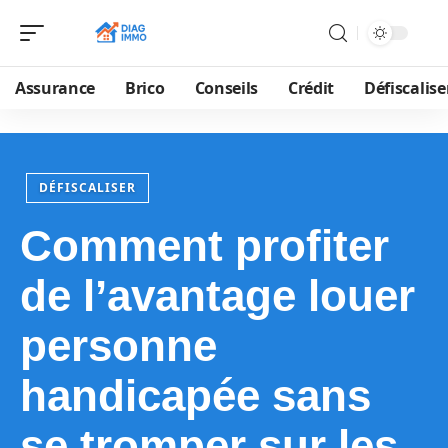
Assurance
Brico
Conseils
Crédit
Défiscalise
DÉFISCALISER
Comment profiter
de l’avantage louer
personne
handicapée sans
se tromper sur les