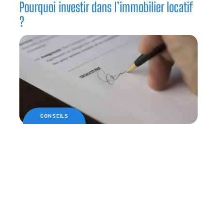
Pourquoi investir dans l’immobilier locatif
?
CONSEILS
Une signature électronique pour une vente
immobilière
Nos partenaires
Besoin d’un maître d’oeuvre à Rennes ? Nous vous
recommandons les services de notre partenaire
maitredoeuvre-rennes.fr
.