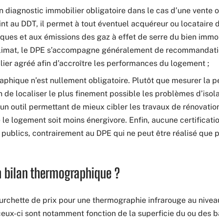
n diagnostic immobilier obligatoire dans le cas d’une vente 
int au DDT, il permet à tout éventuel acquéreur ou locataire 
ues et aux émissions des gaz à effet de serre du bien immob
 climat, le DPE s’accompagne généralement de recommandati
ier agréé afin d’accroître les performances du logement ;
aphique n’est nullement obligatoire. Plutôt que mesurer la 
n de localiser le plus finement possible les problèmes d’isol
d’un outil permettant de mieux cibler les travaux de rénovati
 le logement soit moins énergivore. Enfin, aucune certificati
s publics, contrairement au DPE qui ne peut être réalisé que 
un bilan thermographique ?
fourchette de prix pour une thermographie infrarouge au niveau
 ceux-ci sont notamment fonction de la superficie du ou des b