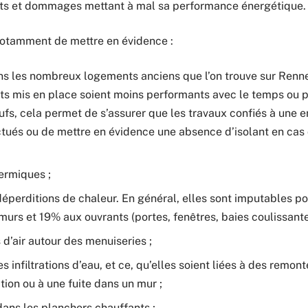
auts et dommages mettant à mal sa performance énergétique.
notamment de mettre en évidence :
 dans les nombreux logements anciens que l’on trouve sur Renne
ts mis en place soient moins performants avec le temps ou par
fs, cela permet de s’assurer que les travaux confiés à une e
tués ou de mettre en évidence une absence d’isolant en cas 
ermiques ;
éperditions de chaleur. En général, elles sont imputables p
urs et 19% aux ouvrants (portes, fenêtres, baies coulissantes
d’air autour des menuiseries ;
 infiltrations d’eau, et ce, qu’elles soient liées à des remont
on ou à une fuite dans un mur ;
ans les planchers chauffants ;