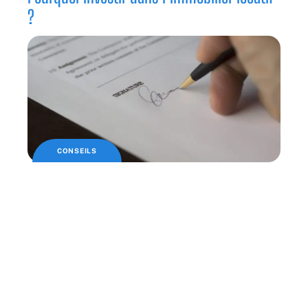
?
CONSEILS
Une signature électronique pour une vente
immobilière
Nos partenaires
Besoin d’un maître d’oeuvre à Rennes ? Nous vous
recommandons les services de notre partenaire
maitredoeuvre-rennes.fr
.